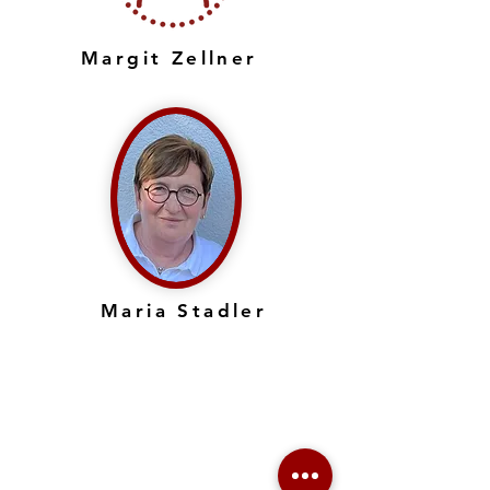
Margit Zellner
Maria Stadler
KONTAKT
Katholisches Pfarramt Grainet
Obere Hauptstraße 16
94143 Grainet