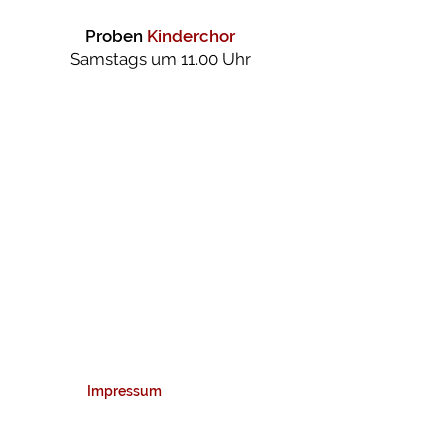
Proben
Kinderchor
Samstags um 11.00 Uhr
KONTAKT
Katholisches Pfarramt Grainet
Obere Hauptstraße 16
94143 Grainet
+49 8585 251
+49 8585 969810
pfarrverband.grainet@bistum-passau.de
Impressum